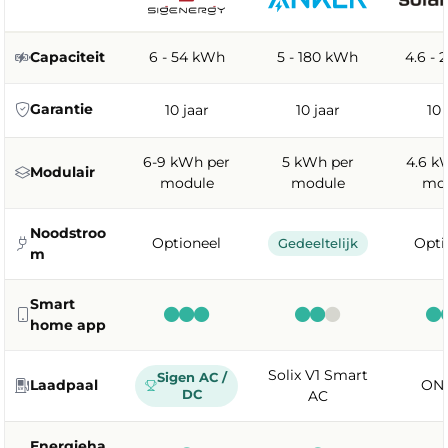
6 - 54 kWh
5 - 180 kWh
4.6 -
Capaciteit
Garantie
10 jaar
10 jaar
10 
6-9 kWh per
5 kWh per
4.6 k
Modulair
module
module
mo
Noodstroo
Optioneel
Opti
Gedeeltelijk
m
Smart
home app
Solix V1 Smart
Sigen AC /
ON
Laadpaal
DC
AC
Energieha