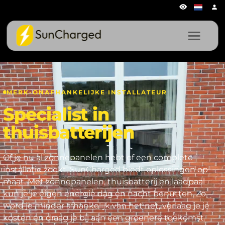
MERK-ONAFHANKELIJKE INSTALLATEUR
Specialist in
thuisbatterijen
Of je nu al zonnepanelen hebt of een complete
installatie zoekt, SunCharged biedt oplossingen op
maat. Met zonnepanelen, thuisbatterij en laadpaal
kun je je eigen energie dag en nacht benutten. Zo
word je minder afhankelijk van het net, verlaag je je
kosten en draag je bij aan een groenere toekomst.