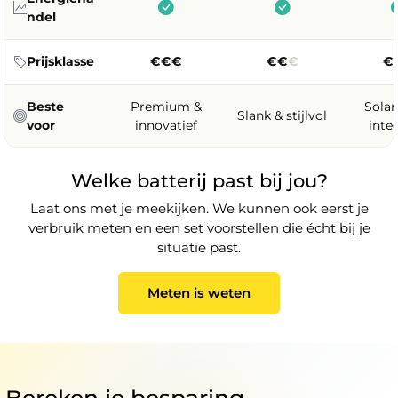
ndel
€€€
€€
€
€
Prijsklasse
Beste
Premium &
Sola
Slank & stijlvol
voor
innovatief
inte
Welke batterij past bij jou?
Laat ons met je meekijken. We kunnen ook eerst je
verbruik meten en een set voorstellen die écht bij je
situatie past.
Meten is weten
Bereken je besparing