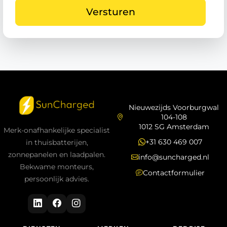
Nieuwezijds Voorburgwal
104-108
1012 SG Amsterdam
Merk-onafhankelijke specialist
+31 630 469 007
in thuisbatterijen,
zonnepanelen en laadpalen.
info@suncharged.nl
Bekwame monteurs,
Contactformulier
persoonlijk advies.