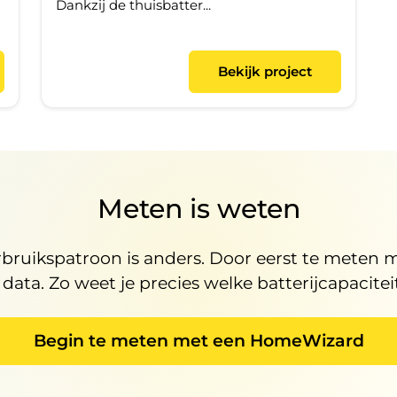
Dankzij de thuisbatter...
Bekijk project
Meten is weten
rbruikspatroon is anders. Door eerst te meten 
ata. Zo weet je precies welke batterijcapaciteit 
Begin te meten met een HomeWizard