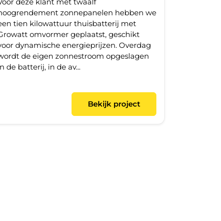
Voor deze klant met twaalf
hoogrendement zonnepanelen hebben we
een tien kilowattuur thuisbatterij met
Growatt omvormer geplaatst, geschikt
voor dynamische energieprijzen. Overdag
wordt de eigen zonnestroom opgeslagen
in de batterij, in de av...
Bekijk project