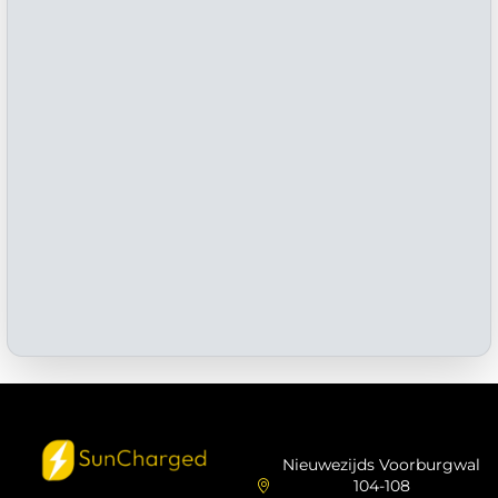
Effect einde salderingsregeling
Nieuwezijds Voorburgwal
104-108