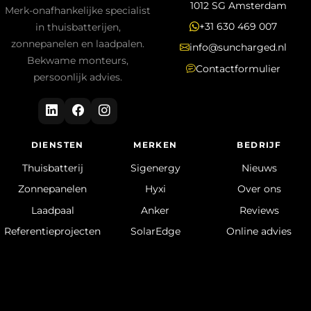
1012 SG Amsterdam
Merk-onafhankelijke specialist
+31 630 469 007
in thuisbatterijen,
zonnepanelen en laadpalen.
info@suncharged.nl
Bekwame monteurs,
Contactformulier
persoonlijk advies.
DIENSTEN
MERKEN
BEDRIJF
Thuisbatterij
Sigenergy
Nieuws
Zonnepanelen
Hyxi
Over ons
Laadpaal
Anker
Reviews
Referentieprojecten
SolarEdge
Online advies
HomeWizard
Enphase
Installateurs
Growatt
Veelgestelde
vragen